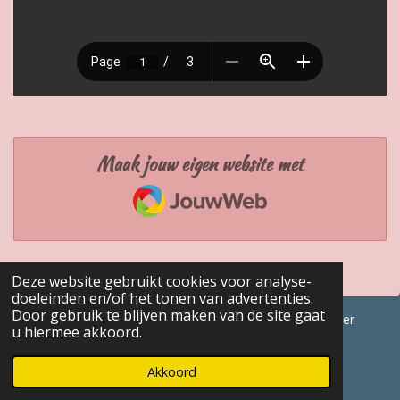
Maak jouw eigen website met
JouwWeb
Deze website gebruikt cookies voor analyse-
doeleinden en/of het tonen van advertenties.
Door gebruik te blijven maken van de site gaat
© 2017 - 2026 GENEALOGISCHE Bijdragen Marc Van Acker
u hiermee akkoord.
Powered by
JouwWeb
Akkoord