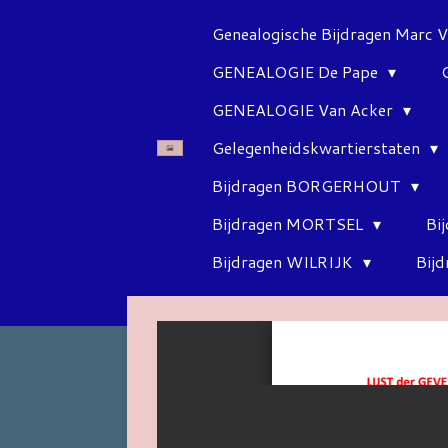
Ga
Genealogische Bijdragen Marc 
direct
GENEALOGIE De Pape
naar
de
GENEALOGIE Van Acker
hoofdinhoud
Gelegenheidskwartierstaten
Bijdragen BORGERHOUT
Bijdragen MORTSEL
Bi
Bijdragen WILRIJK
Bij