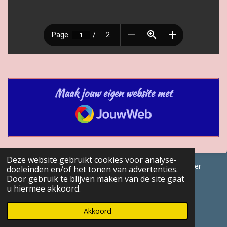
Maak jouw eigen website met
JouwWeb
Deze website gebruikt cookies voor analyse-
© 2017 - 2026 GENEALOGISCHE Bijdragen Marc Van Acker
doeleinden en/of het tonen van advertenties.
Door gebruik te blijven maken van de site gaat
Powered by
JouwWeb
u hiermee akkoord.
Akkoord