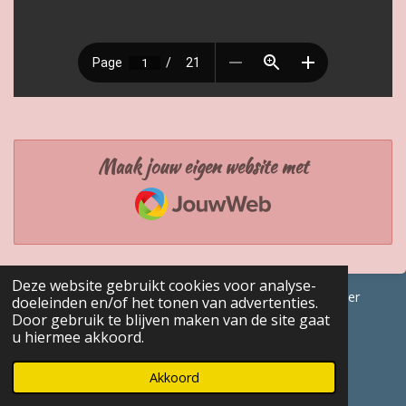
Maak jouw eigen website met
JouwWeb
Deze website gebruikt cookies voor analyse-
© 2017 - 2026 GENEALOGISCHE Bijdragen Marc Van Acker
doeleinden en/of het tonen van advertenties.
Door gebruik te blijven maken van de site gaat
Powered by
JouwWeb
u hiermee akkoord.
Akkoord