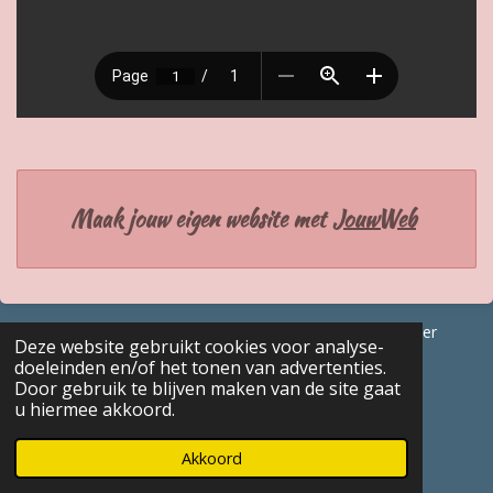
Maak jouw eigen website met
JouwWeb
© 2017 - 2026 GENEALOGISCHE Bijdragen Marc Van Acker
Deze website gebruikt cookies voor analyse-
Powered by
JouwWeb
doeleinden en/of het tonen van advertenties.
Door gebruik te blijven maken van de site gaat
u hiermee akkoord.
Akkoord