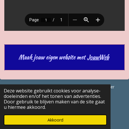
Maak jouw eigen website met
JouwWeb
© 2017 - 2026 GENEALOGISCHE Bijdragen Marc Van Acker
Deze website gebruikt cookies voor analyse-
Powered by
JouwWeb
doeleinden en/of het tonen van advertenties.
Door gebruik te blijven maken van de site gaat
u hiermee akkoord.
Akkoord