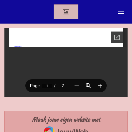
Ga
direct
naar
de
hoofdinhoud
Maak jouw eigen website met
JouwWeb