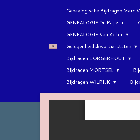
Ga
Genealogische Bijdragen Marc 
direct
GENEALOGIE De Pape
naar
de
GENEALOGIE Van Acker
hoofdinhoud
Gelegenheidskwartierstaten
Bijdragen BORGERHOUT
Bijdragen MORTSEL
Bi
Bijdragen WILRIJK
Bij