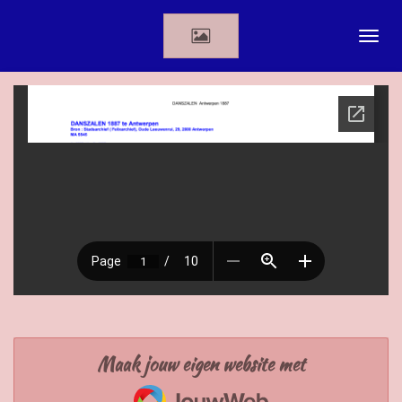
Ga
direct
naar
de
hoofdinhoud
Maak jouw eigen website met
JouwWeb