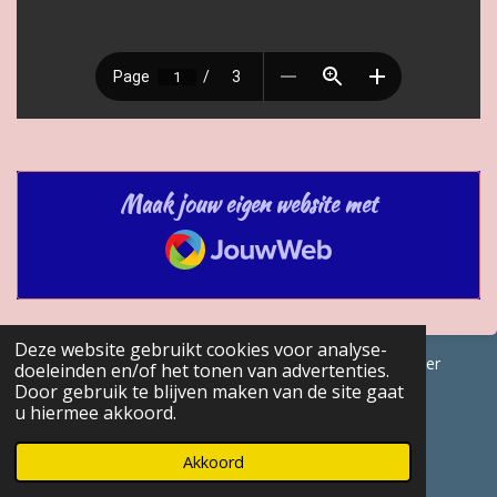
Maak jouw eigen website met
JouwWeb
Deze website gebruikt cookies voor analyse-
© 2017 - 2026 GENEALOGISCHE Bijdragen Marc Van Acker
doeleinden en/of het tonen van advertenties.
Door gebruik te blijven maken van de site gaat
Powered by
JouwWeb
u hiermee akkoord.
Akkoord