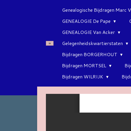
Ga
Genealogische Bijdragen Marc 
direct
GENEALOGIE De Pape
naar
de
GENEALOGIE Van Acker
hoofdinhoud
Gelegenheidskwartierstaten
Bijdragen BORGERHOUT
Bijdragen MORTSEL
Bi
Bijdragen WILRIJK
Bij