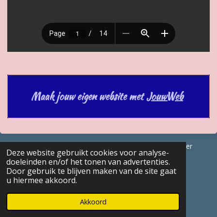
Maak jouw eigen website met
JouwWeb
© 2017 - 2026 GENEALOGISCHE Bijdragen Marc Van Acker
Deze website gebruikt cookies voor analyse-
Powered by
JouwWeb
doeleinden en/of het tonen van advertenties.
Door gebruik te blijven maken van de site gaat
u hiermee akkoord.
Akkoord