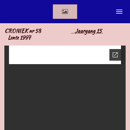
Ga
direct
naar
de
CRONIEK nr 58
Jaargang 15
hoofdinhoud
Lente 1997