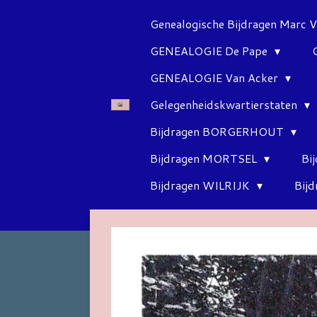
Ga
Genealogische Bijdragen Marc 
direct
GENEALOGIE De Pape
naar
de
GENEALOGIE Van Acker
hoofdinhoud
Gelegenheidskwartierstaten
Bijdragen BORGERHOUT
Bijdragen MORTSEL
Bi
Bijdragen WILRIJK
Bij